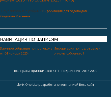
(4)
Скан_20251116 (5)
Скан_20251116 (6)
Опубликовано в рубрике
Информация для садоводов
Людмила Макеева
НАВИГАЦИЯ ПО ЗАПИСЯМ
Заочное собрание по протоколу
Информация по подготовке к
от 04 ноября 2025 г.
очному собранию !
Все права принадлежат СНТ "Подшипник" 2018-2020
Д
Llorix One Lite
разработано компанией
Весь сайт
о
п