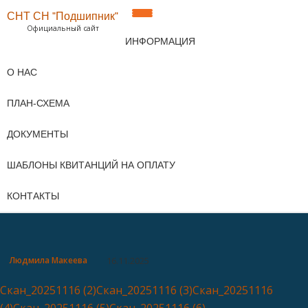
СНТ СН "Подшипник"
ПОКАЗАТЬ/
Официальный сайт
Перейти
ИНФОРМАЦИЯ
к
СКРЫТЬ
содержимому
О НАС
НАВИГАЦИЮ
ПЛАН-СХЕМА
ДОКУМЕНТЫ
ШАБЛОНЫ КВИТАНЦИЙ НА ОПЛАТУ
КОНТАКТЫ
Людмила Макеева
16.11.2025
Скан_20251116 (2)
Скан_20251116 (3)
Скан_20251116