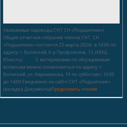
Уважаемые садоводы СНТ СН «Подшипник»!
Общее отчетное собрание членов СНТ СН
«Подшипник» состоится 23 марта 2024г. в 10:00 по
адресу: г. Волжский, б-р Профсоюзов, 13. (КМЦ
Юность). С материалами по обсуждаемым
вопросам можно ознакомиться по адресу: г.
Волжский, ул. Нариманова, 19 по субботам с 10:00
до 14:00 Ежедневно на сайте СНТ «Подшипник»
(вкладка Документы)
Продолжить чтение
Отчетное
собрание
2024
года