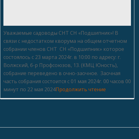
Уважаемые садоводы СНТ СН «Подшипник»! В
связи с недостатком кворума на общем отчетном
собрании членов СНТ СН «Подшипник» которое
состоялось с 23 марта 2024г. в 10:00 по адресу: г.
Волжский, б-р Профсоюзов, 13. (КМЦ Юность),
собрание переведено в очно-заочное. Заочная
часть собрания состоится с 01 мая 2024г. 00 часов 00
минут по 22 мая 2024
Продолжить чтение
Заочное
голосование
2024