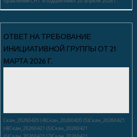
правления СНТ «Подшипник» 20 апреля 2026 г.
ОТВЕТ НА ТРЕБОВАНИЕ
ИНИЦИАТИВНОЙ ГРУППЫ ОТ 21
МАРТА 2026 Г.
Людмила Макеева
Нет комментариев
20.04.2026
Скан_20260420 (4)Скан_20260420 (5)Скан_20260421
(4)Скан_20260421 (5)Скан_20260421
(6)Скан_20260421 (7)Скан_20260421